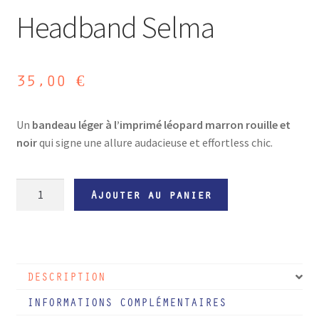
Headband Selma
35,00
€
Un
bandeau léger à l’imprimé léopard marron rouille et
noir
qui signe une allure audacieuse et effortless chic.
quantité
Ajouter au panier
de
Headband
Selma
DESCRIPTION
INFORMATIONS COMPLÉMENTAIRES