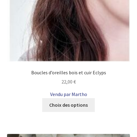
Boucles d’oreilles bois et cuir Eclyps
22,00
€
Vendu par Martho
Ce
Choix des options
produit
a
plusieurs
variations.