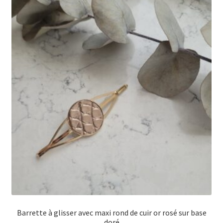
Les
options
peuvent
être
choisies
sur
la
page
du
produit
Barrette à glisser avec maxi rond de cuir or rosé sur base
doré