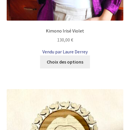
Kimono Irisé Violet
130,00
€
Vendu par Laure Derrey
Ce
Choix des options
produit
a
plusieurs
variations.
Les
options
peuvent
être
choisies