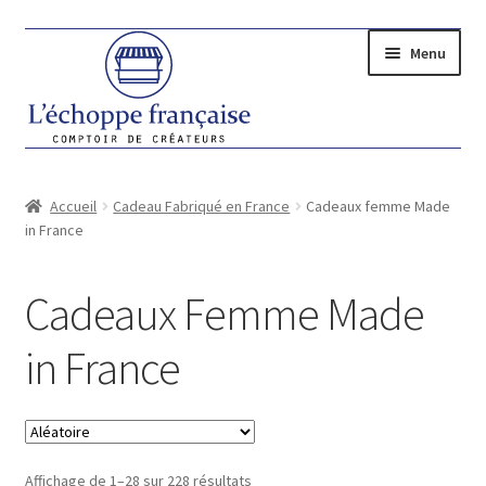
Aller
Aller
Menu
à
au
la
contenu
navigation
Ouvrir
LES CRÉATEURS
le
Accueil
Cadeau Fabriqué en France
Cadeaux femme Made
Ouvrir
CADEAUX
menu
in France
le
enfant
Ouvrir
FEMME
menu
le
Cadeaux Femme Made
enfant
menu
Headband Fait Main
enfant
in France
Chouchou Fait Main
Accessoires
Affichage de 1–28 sur 228 résultats