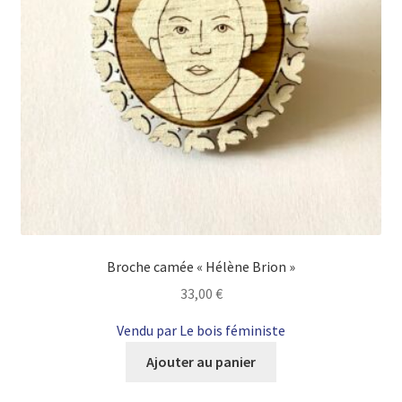
sur
la
page
du
produit
Broche camée « Hélène Brion »
33,00
€
Vendu par Le bois féministe
Ajouter au panier