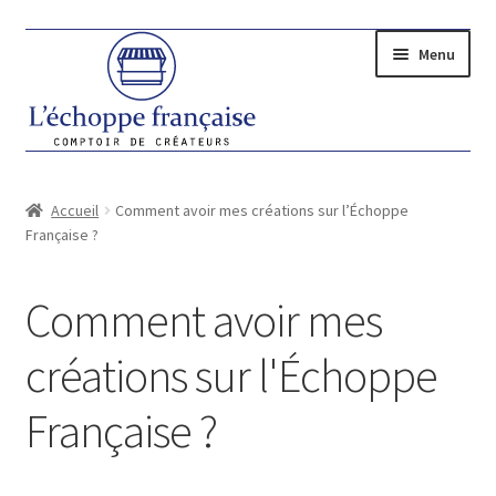
Aller
Aller
Menu
à
au
la
contenu
navigation
Ouvrir
LES CRÉATEURS
le
Accueil
Comment avoir mes créations sur l’Échoppe
menu
Créer ma boutique sur l’Échoppe Française
Française ?
enfant
Comment avoir mes créations sur l’Échoppe Française
Comment avoir mes
?
créations sur l'Échoppe
Ouvrir
CADEAUX
le
Française ?
Ouvrir
FEMME
menu
le
enfant
Ouvrir
HOMME
menu
le