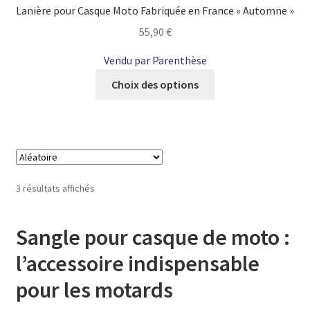
Lanière pour Casque Moto Fabriquée en France « Automne »
55,90
€
Vendu par Parenthèse
Ce
Choix des options
produit
a
plusieurs
variations.
Les
options
3 résultats affichés
peuvent
être
Sangle pour casque de moto :
choisies
sur
l’accessoire indispensable
la
pour les motards
page
du