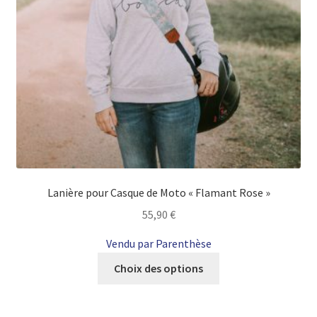
la
page
du
produit
Lanière pour Casque de Moto « Flamant Rose »
55,90
€
Vendu par Parenthèse
Ce
Choix des options
produit
a
plusieurs