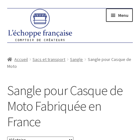
Aller
Aller
Menu
à
au
la
contenu
navigation
Ouvrir
LES CRÉATEURS
le
Accueil
Sacs et transport
Sangle
Sangle pour Casque de
Ouvrir
CADEAUX
menu
Moto
le
enfant
Ouvrir
FEMME
menu
le
Sangle pour Casque de
enfant
Ouvrir
HOMME
menu
le
enfant
Moto Fabriquée en
Ouvrir
MAISON
menu
le
enfant
France
Ouvrir
BIJOUX
menu
le
enfant
Ouvrir
SACS ET TRANSPORT
menu