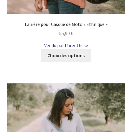
Lanière pour Casque de Moto « Ethnique »
55,90
€
Vendu par Parenthèse
Ce
Choix des options
produit
a
plusieurs
variations.
Les
options
peuvent
être
choisies
sur