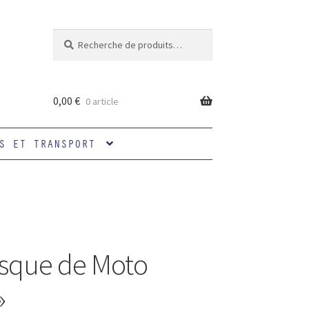
Recherche
Recherche
pour :
0,00
€
0 article
S ET TRANSPORT
asque de Moto
»