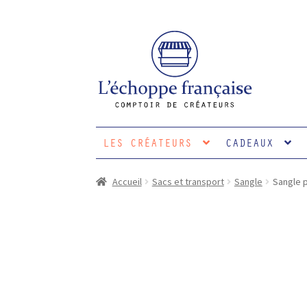
Aller
Aller
à
au
la
contenu
navigation
LES CRÉATEURS
CADEAUX
Accueil
Sacs et transport
Sangle
Sangle 