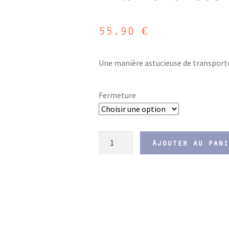
55,90
€
Une manière astucieuse de transporte
Fermeture
quantité
Ajouter au pani
de
Lanière
pour
Casque
de
Moto
"Flamant