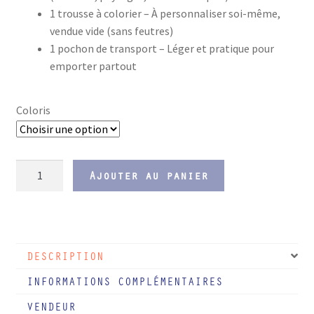
1 trousse à colorier – À personnaliser soi-même,
vendue vide (sans feutres)
1 pochon de transport – Léger et pratique pour
emporter partout
Coloris
quantité
Ajouter au panier
de
Pack
de
dessins
DESCRIPTION
lavables
pour
INFORMATIONS COMPLÉMENTAIRES
enfants
VENDEUR