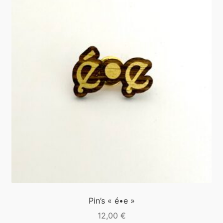
Pin’s « é•e »
12,00
€