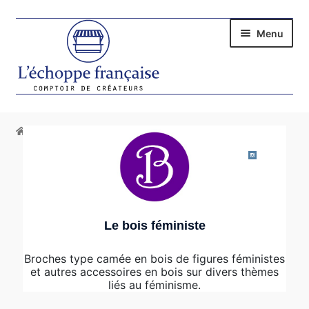
Aller
Aller
Menu
à
au
la
contenu
navigation
Ouvrir l
LES CRÉATEURS
Accueil
Vendeur
Le bois féministe
Ouvrir l
CADEAUX
Ouvrir l
FEMME
Ouvrir l
HOMME
Le bois féministe
Ouvrir l
MAISON
Broches type camée en bois de figures féministes
Ouvrir l
BIJOUX
et autres accessoires en bois sur divers thèmes
liés au féminisme.
Ouvrir l
SACS ET TRANSPORT