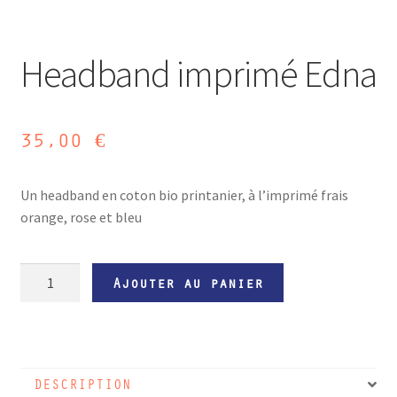
Headband imprimé Edna
35,00
€
Un headband en coton bio printanier, à l’imprimé frais
orange, rose et bleu
quantité
Ajouter au panier
de
Headband
imprimé
Edna
DESCRIPTION