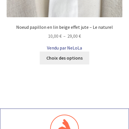
Noeud papillon en lin beige effet jute – Le naturel
Plage
10,00
€
–
29,00
€
de
Vendu par NeLoLa
prix :
Ce
10,00 €
Choix des options
produit
à
a
29,00 €
plusieurs
variations.
Les
options
peuvent
être
choisies
sur