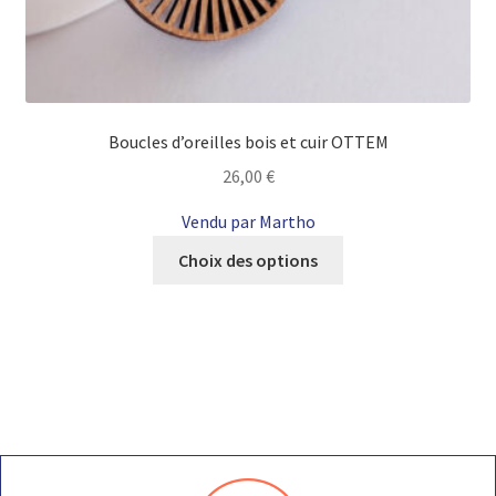
Boucles d’oreilles bois et cuir OTTEM
26,00
€
Vendu par Martho
Ce
Choix des options
produit
a
plusieurs
variations.
Les
options
peuvent
être