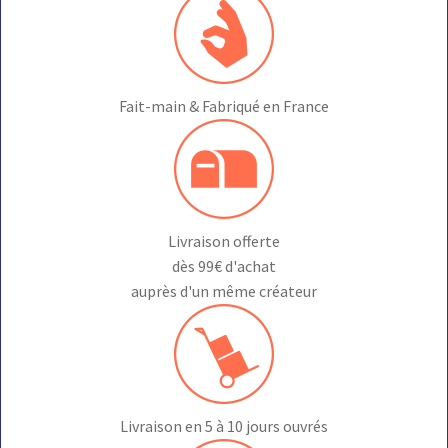
choisies
sur
la
page
du
Fait-main & Fabriqué en France
produit
Livraison offerte
dès 99€ d'achat
auprès d'un même créateur
Livraison en 5 à 10 jours ouvrés