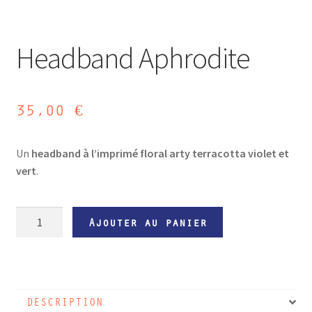
Headband Aphrodite
35,00
€
Un
headband à l’imprimé floral arty terracotta violet et
vert
.
quantité
Ajouter au panier
de
Headband
Aphrodite
DESCRIPTION