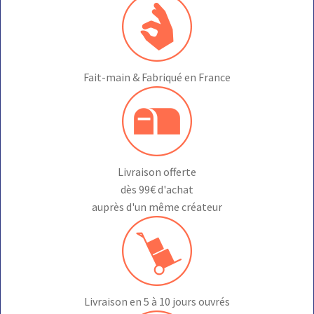
choisies
sur
la
page
du
Fait-main & Fabriqué en France
produit
Livraison offerte
dès 99€ d'achat
auprès d'un même créateur
Livraison en 5 à 10 jours ouvrés