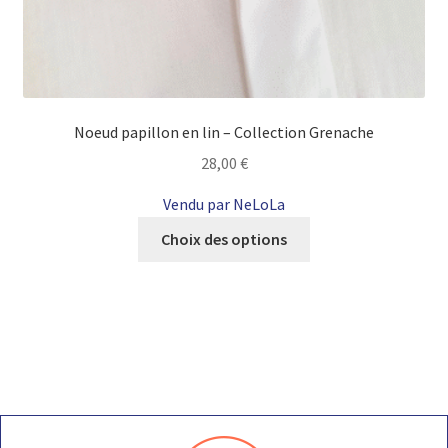
Noeud papillon en lin – Collection Grenache
28,00
€
Vendu par NeLoLa
Ce
Choix des options
produit
a
plusieurs
variations.
Les
options
peuvent
être