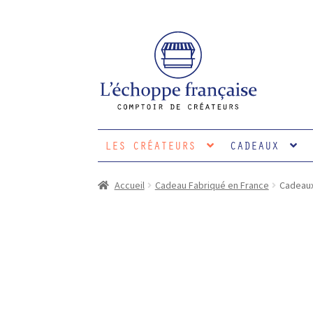
Aller
Aller
à
au
la
contenu
navigation
LES CRÉATEURS
CADEAUX
Accueil
Cadeau Fabriqué en France
Cadeaux