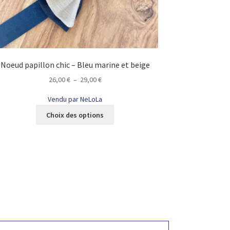
Noeud papillon chic – Bleu marine et beige
Plage
26,00
€
–
29,00
€
de
Vendu par NeLoLa
prix :
Ce
26,00 €
Choix des options
produit
à
a
29,00 €
plusieurs
variations.
Les
options
peuvent
être
choisies
sur