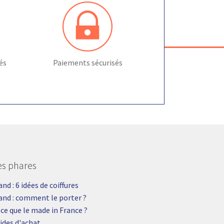
la
page
du
produit
rés
Paiements sécurisés
les phares
d : 6 idées de coiffures
nd : comment le porter ?
 ce que le made in France ?
ides d'achat