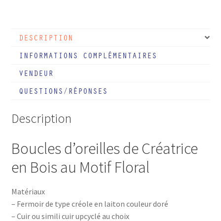
Boucles
d'oreilles
bois
DESCRIPTION
et
cuir
INFORMATIONS COMPLÉMENTAIRES
Astéral
VENDEUR
QUESTIONS/RÉPONSES
Description
Boucles d’oreilles de Créatrice
en Bois au Motif Floral
Matériaux
– Fermoir de type créole en laiton couleur doré
– Cuir ou simili cuir upcyclé au choix