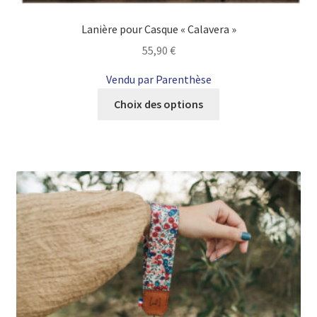
Lanière pour Casque « Calavera »
55,90
€
Vendu par Parenthèse
Ce
Choix des options
produit
a
plusieurs
variations.
Les
options
peuvent
être
choisies
sur
la
page