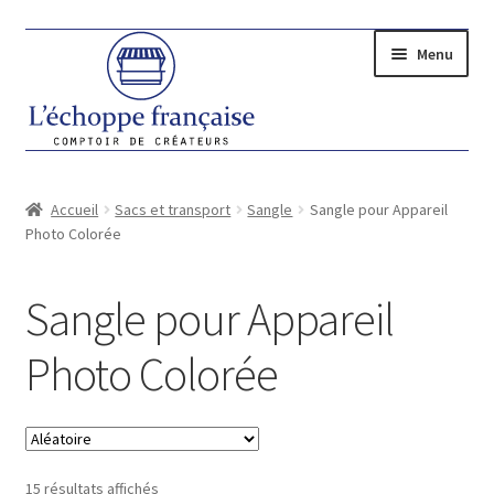
Aller
Aller
Menu
à
au
la
contenu
navigation
Ouvrir
LES CRÉATEURS
le
Accueil
Sacs et transport
Sangle
Sangle pour Appareil
Ouvrir
CADEAUX
menu
Photo Colorée
le
enfant
Ouvrir
FEMME
menu
le
Sangle pour Appareil
enfant
Ouvrir
HOMME
menu
le
enfant
Photo Colorée
Ouvrir
MAISON
menu
le
enfant
Ouvrir
BIJOUX
menu
le
enfant
Ouvrir
SACS ET TRANSPORT
menu
15 résultats affichés