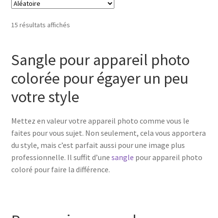
Les
options
15 résultats affichés
peuvent
être
Sangle pour appareil photo
choisies
sur
colorée pour égayer un peu
la
votre style
page
du
produit
Mettez en valeur votre appareil photo comme vous le
faites pour vous sujet. Non seulement, cela vous apportera
du style, mais c’est parfait aussi pour une image plus
professionnelle. Il suffit d’une
sangle
pour appareil photo
coloré pour faire la différence.