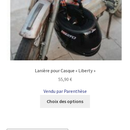
Lanière pour Casque « Liberty »
55,90
€
Vendu par Parenthèse
Ce
Choix des options
produit
a
plusieurs
variations.