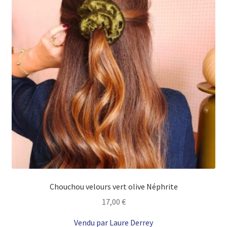
être
choisies
sur
la
page
du
produit
Chouchou velours vert olive Néphrite
17,00
€
Vendu par Laure Derrey