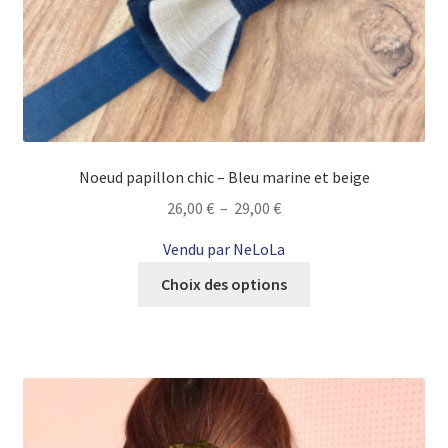
Noeud papillon chic – Bleu marine et beige
Plage
26,00
€
–
29,00
€
de
Vendu par NeLoLa
prix :
Ce
26,00 €
Choix des options
produit
à
a
29,00 €
plusieurs
variations.
Les
options
peuvent