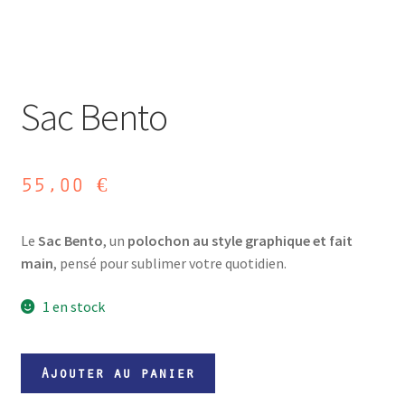
Sac Bento
55,00
€
Le
Sac Bento
, un
polochon au style graphique et fait
main
, pensé pour sublimer votre quotidien.
1 en stock
quantité
Ajouter au panier
de