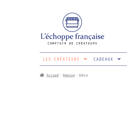
Aller
Aller
à
au
la
contenu
navigation
LES CRÉATEURS
CADEAUX
Accueil
Maison
Déco