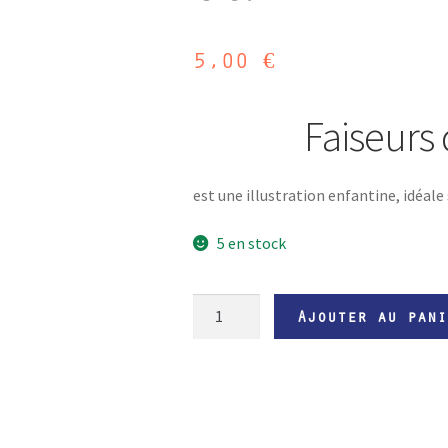
5,00
€
Faiseurs 
est une illustration enfantine, idéale
5 en stock
quantité
Ajouter au pani
de
Carte
postale
-
Faiseurs