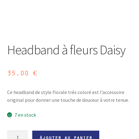
Headband à fleurs Daisy
35,00
€
Ce headband de style florale très coloré est l’accessoire
original pour donner une touche de douceur à votre tenue.
7 en stock
quantité
Ajouter au panier