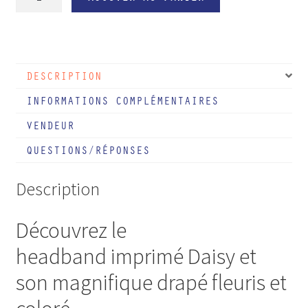
de
Headband
à
fleurs
DESCRIPTION
Daisy
INFORMATIONS COMPLÉMENTAIRES
VENDEUR
QUESTIONS/RÉPONSES
Description
Découvrez le
headband imprimé Daisy et
son magnifique drapé fleuris et