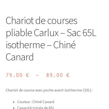
Chariot de courses
pliable Carlux – Sac 65L
isotherme – Chiné
Canard
Plage
79,00
€
–
89,00
€
de
Chariot de course avec poche avant isotherme (10L) :
prix :
79,00 €
Couleur : Chiné Canard
Capacité totale de 65L