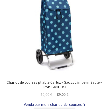
choisies
sur
la
page
du
produit
Chariot de courses pliable Carlux – Sac 55L imperméable –
Pois Bleu Ciel
Plage
69,00
€
–
89,00
€
de
Vendu par mon-chariot-de-courses.fr
prix :