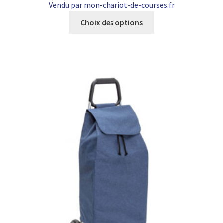
Vendu par mon-chariot-de-courses.fr
prix :
Ce
79,00 €
Choix des options
produit
à
a
89,00 €
plusieurs
variations.
Les
options
peuvent
être
choisies
sur
la
page
du
produit