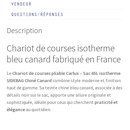
VENDEUR
Sac
65L
QUESTIONS/RÉPONSES
isotherme
-
Description
Chiné
Canard
Chariot de courses isotherme
bleu canard fabriqué en France
Le
Chariot de courses pliable Carlux – Sac 65L isotherme
SIDEBAG Chiné Canard
combine style moderne et finition
haut de gamme. Sa teinte chiné bleu canard, associée à des
détails noir sur le sac, apporte une allure originale et
sophistiquée, idéale pour ceux qui cherchent
praticité et
élégance
au quotidien.