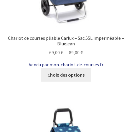
Chariot de courses pliable Carlux – Sac 55L imperméable –
Bluejean
Plage
69,00
€
–
89,00
€
de
Vendu par mon-chariot-de-courses.fr
prix :
Ce
69,00 €
Choix des options
produit
à
a
89,00 €
plusieurs
variations.
Les
options
peuvent
être