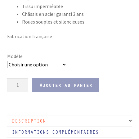
à
Tissu imperméable
89,00 €
Châssis en acier garanti 3 ans
Roues souples et silencieuses
Fabrication française
Modèle
quantité
Ajouter au panier
de
Chariot
de
courses
DESCRIPTION
pliable
Carlux
INFORMATIONS COMPLÉMENTAIRES
-