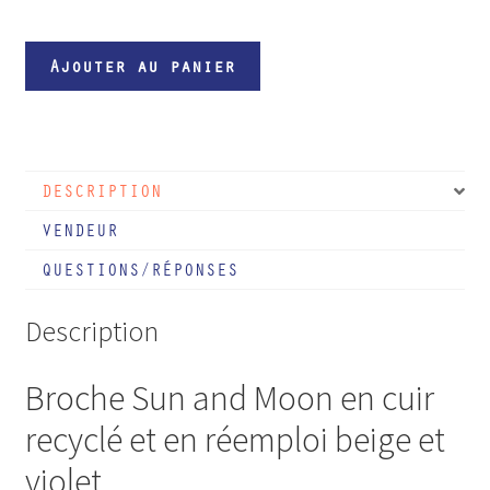
quantité
Ajouter au panier
de
Broche
Sun
and
DESCRIPTION
Moon
en
VENDEUR
cuir
QUESTIONS/RÉPONSES
beige
et
Description
violet
Broche Sun and Moon en cuir
recyclé et en réemploi beige et
violet