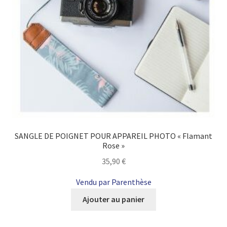
la
page
du
produit
SANGLE DE POIGNET POUR APPAREIL PHOTO « Flamant
Rose »
35,90
€
Vendu par Parenthèse
Ajouter au panier