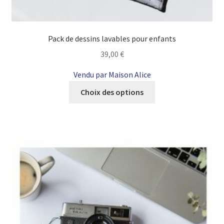
Pack de dessins lavables pour enfants
39,00
€
Vendu par Maison Alice
Ce
Choix des options
produit
a
plusieurs
variations.
Les
options
peuvent
être
choisies
sur