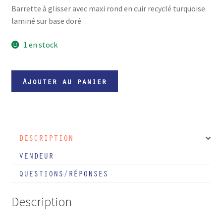
Barrette à glisser avec maxi rond en cuir recyclé turquoise
laminé sur base doré
1 en stock
quantité
Ajouter au panier
de
Barrette
à
glisser
DESCRIPTION
avec
maxi
VENDEUR
rond
QUESTIONS/RÉPONSES
de
cuir
Description
turquoise
laminé