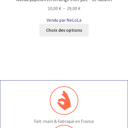
Plage
10,00
€
–
29,00
€
de
Vendu par NeLoLa
prix :
Ce
10,00 €
Choix des options
produit
à
a
29,00 €
plusieurs
variations.
Les
options
peuvent
être
choisies
sur
la
page
du
Fait-main & Fabriqué en France
produit