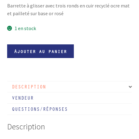
Barrette à glisser avec trois ronds en cuir recyclé ocre mat
et pailleté sur base or rosé
1 en stock
quantité
Ajouter au panier
de
Barrette
à
glisser
DESCRIPTION
avec
trois
VENDEUR
ronds
QUESTIONS/RÉPONSES
de
cuir
Description
ocre
mat