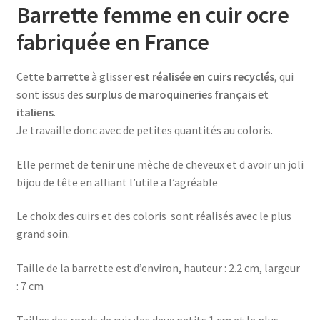
et
Barrette femme en cuir ocre
pailleté
fabriquée en France
sur
base
or
Cette
barrette
à glisser
est réalisée en cuirs recyclés
, qui
rosé
sont issus des
surplus de maroquineries français et
italiens
.
Je travaille donc avec de petites quantités au coloris.
Elle permet de tenir une mèche de cheveux et d avoir un joli
bijou de tête en alliant l’utile a l’agréable
Le choix des cuirs et des coloris sont réalisés avec le plus
grand soin.
Taille de la barrette est d’environ, hauteur : 2.2 cm, largeur
: 7 cm
Tailles des ronds de cuir :les deux petits 1 cm et le plus