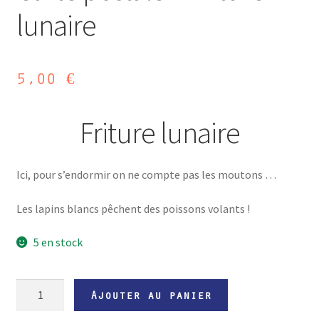
lunaire
5,00
€
Friture lunaire
Ici, pour s’endormir on ne compte pas les moutons …
Les lapins blancs pêchent des poissons volants !
5 en stock
quantité
Ajouter au panier
de