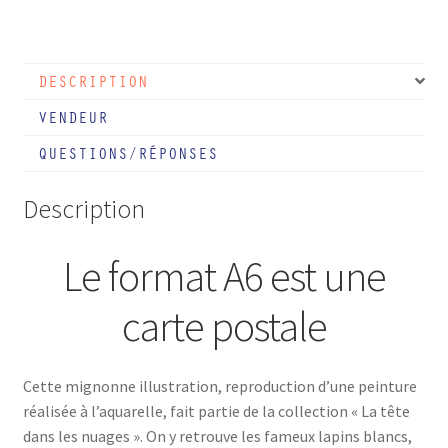
Carte
postale
-
DESCRIPTION
Friture
lunaire
VENDEUR
QUESTIONS/RÉPONSES
Description
Le format A6 est une
carte postale
Cette mignonne illustration, reproduction d’une peinture
réalisée à l’aquarelle, fait partie de la collection « La tête
dans les nuages ». On y retrouve les fameux lapins blancs,