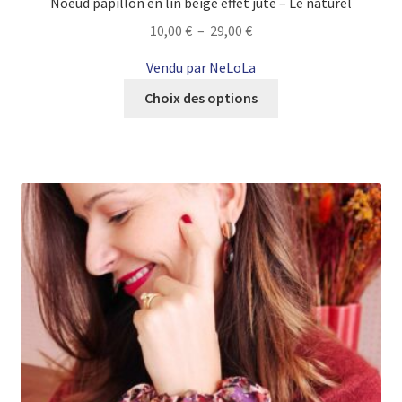
Noeud papillon en lin beige effet jute – Le naturel
Plage
10,00
€
–
29,00
€
de
Vendu par NeLoLa
prix :
Ce
10,00 €
Choix des options
produit
à
a
29,00 €
plusieurs
variations.
Les
options
peuvent
être
choisies
sur
la
page
du