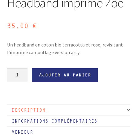
Headband imprimé Zoé
35,00
€
Un headband en coton bio terracotta et rose, revisitant
l’imprimé camouflage version arty
quantité
Ajouter au panier
de
Headband
imprimé
Zoé
DESCRIPTION
INFORMATIONS COMPLÉMENTAIRES
VENDEUR