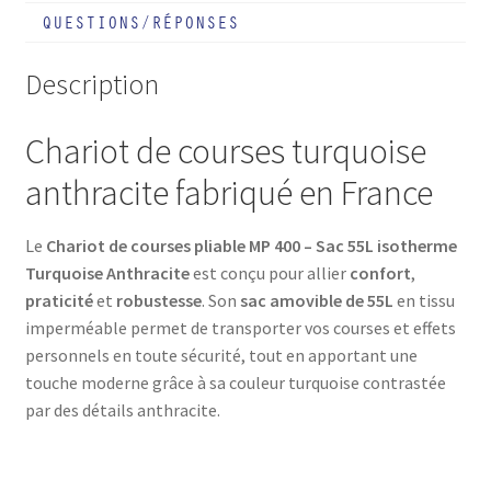
QUESTIONS/RÉPONSES
-
Sac
Description
55L
isotherme
-
Chariot de courses turquoise
Turquoise
anthracite fabriqué en France
Anthracite
Le
Chariot de courses pliable MP 400 – Sac 55L isotherme
Turquoise Anthracite
est conçu pour allier
confort
,
praticité
et
robustesse
. Son
sac amovible de 55L
en tissu
imperméable permet de transporter vos courses et effets
personnels en toute sécurité, tout en apportant une
touche moderne grâce à sa couleur turquoise contrastée
par des détails anthracite.