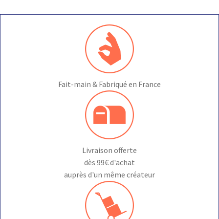
peuvent
être
choisies
sur
la
page
du
Fait-main & Fabriqué en France
produit
Livraison offerte
dès 99€ d'achat
auprès d'un même créateur