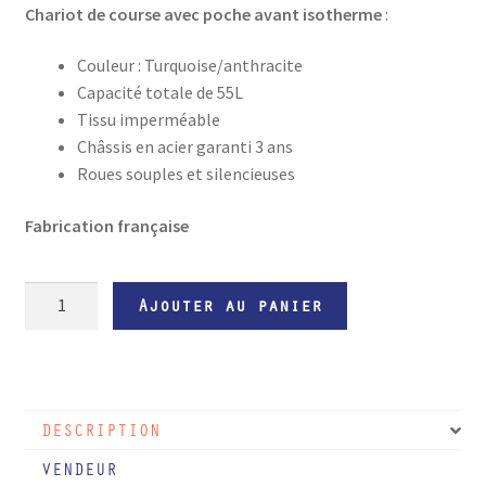
Chariot de course avec poche avant isotherme
:
Couleur : Turquoise/anthracite
Capacité totale de 55L
Tissu imperméable
Châssis en acier garanti 3 ans
Roues souples et silencieuses
Fabrication française
quantité
Ajouter au panier
de
Chariot
de
courses
DESCRIPTION
pliable
MP
VENDEUR
400