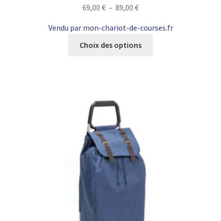
Plage
69,00
€
–
89,00
€
de
Vendu par mon-chariot-de-courses.fr
prix :
Ce
69,00 €
Choix des options
produit
à
a
89,00 €
plusieurs
variations.
Les
options
peuvent
être
choisies
sur
la
page
du
produit