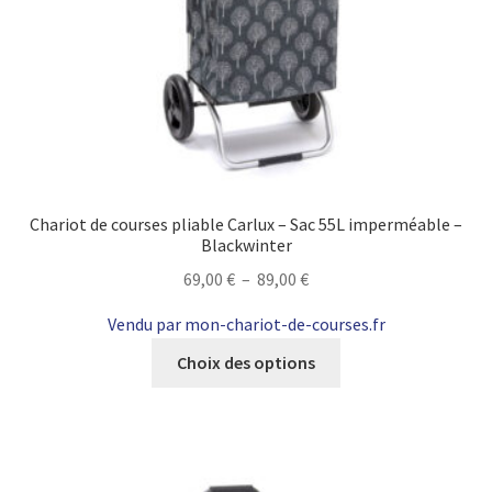
Chariot de courses pliable Carlux – Sac 55L imperméable –
Blackwinter
Plage
69,00
€
–
89,00
€
de
Vendu par mon-chariot-de-courses.fr
prix :
Ce
69,00 €
Choix des options
produit
à
a
89,00 €
plusieurs
variations.
Les