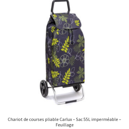
options
peuvent
être
choisies
sur
la
page
du
produit
Chariot de courses pliable Carlux – Sac 55L imperméable –
Feuillage