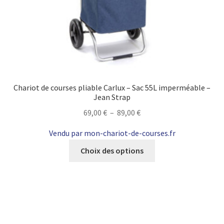
Chariot de courses pliable Carlux – Sac 55L imperméable –
Jean Strap
Plage
69,00
€
–
89,00
€
de
Vendu par mon-chariot-de-courses.fr
prix :
Ce
69,00 €
Choix des options
produit
à
a
89,00 €
plusieurs
variations.
Les
options