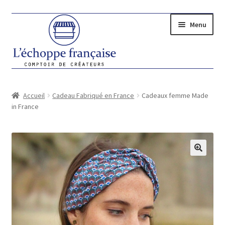
Aller
Aller
Menu
à
au
la
contenu
navigation
LES CRÉATEURS
Accueil
Cadeau Fabriqué en France
Cadeaux femme Made
CADEAUX
in France
FEMME
HOMME
🔍
MAISON
BIJOUX
SACS ET TRANSPORT